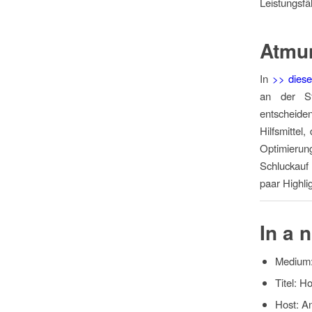
Leistungsfä
Atmun
In
>> diese
an der St
entscheiden
Hilfsmittel
Optimieru
Schluckauf 
paar Highli
In a 
Medium:
Titel: H
Host: 