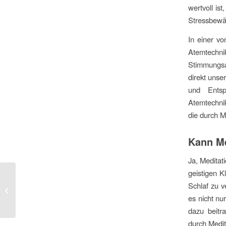
wertvoll is
Stressbewäl
In einer vo
Atemtechn
Stimmungsau
direkt unse
und Entsp
Atemtechnik
die durch M
Kann Me
Ja, Meditat
geistigen K
Schlaf zu v
Ideale Atmung
es nicht n
dazu beitr
durch Medit