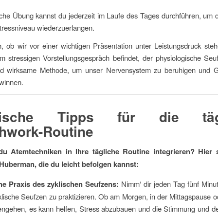
che Übung kannst du jederzeit im Laufe des Tages durchführen, um d
tressniveau wiederzuerlangen.
, ob wir vor einer wichtigen Präsentation unter Leistungsdruck ste
m stressigen Vorstellungsgespräch befindet, der physiologische Seuf
nd wirksame Methode, um unser Nervensystem zu beruhigen und G
winnen.
tische Tipps für die täg
hwork-Routine
u Atemtechniken in Ihre tägliche Routine integrieren? Hier 
Huberman, die du leicht befolgen kannst:
he Praxis des zyklischen Seufzens:
Nimm‘ dir jeden Tag fünf Minu
klische Seufzen zu praktizieren. Ob am Morgen, in der Mittagspause 
engehen, es kann helfen, Stress abzubauen und die Stimmung und de