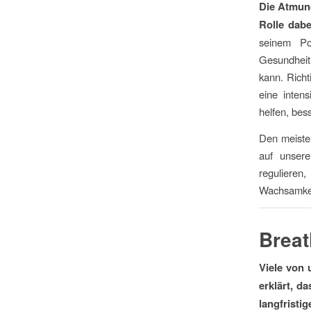
Die Atmung
Rolle dabe
seinem Po
Gesundheit
kann. Rich
eine intens
helfen, bes
Den meiste
auf unser
regulieren
Wachsamkeit
Breat
Viele von
erklärt, d
langfristi