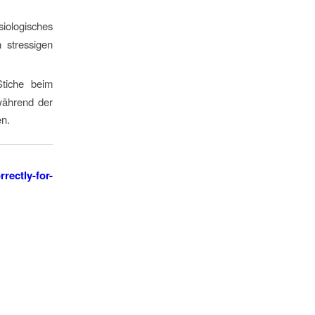
siologisches
 stressigen
tiche beim
während der
en.
rectly-for-