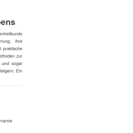
bens
enheilkunde
mung, ihre
t praktische
Methoden zur
 und sogar
teigern. Ein
ormance