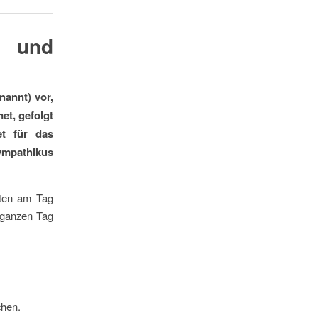
n und
nannt) vor,
et, gefolgt
et für das
ympathikus
uten am Tag
n ganzen Tag
chen.