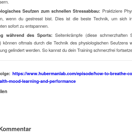
sern.
ologisches Seufzen zum schnellen Stressabbau:
Praktiziere Phy
n, wenn du gestresst bist. Dies ist die beste Technik, um sich in
en sofort zu entspannen.
g während des Sports:
Seitenkrämpfe (diese schmerzhaften S
) können oftmals durch die Technik des physiologischen Seufzens 
ng gelindert werden. So kannst du dein Training schmerzfrei fortsetz
Folge:
https://www.hubermanlab.com/episode/how-to-breathe-cor
ealth-mood-learning-and-performance
ilen
n Kommentar