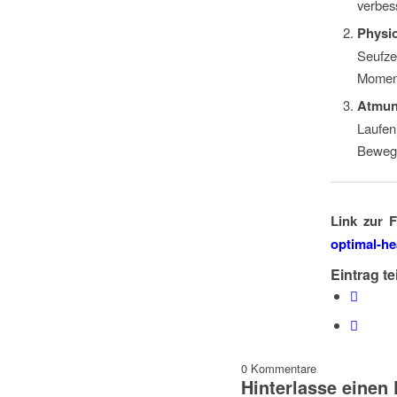
verbes
Physi
Seufze
Moment
Atmun
Laufen
Bewegu
Link zur 
optimal-h
Eintrag te
0
Kommentare
Hinterlasse eine