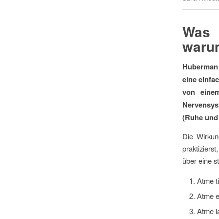
Was 
warum
Huberman s
eine einfa
von einem
Nervensys
(Ruhe und 
Die Wirkun
praktiziers
über eine s
Atme t
Atme e
Atme l