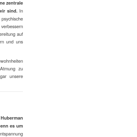
ne zentrale
ir sind.
In
psychische
 verbessern
reitung auf
sern und uns
ewohnheiten
 Atmung zu
ogar unsere
r Huberman
 wenn es um
Entspannung