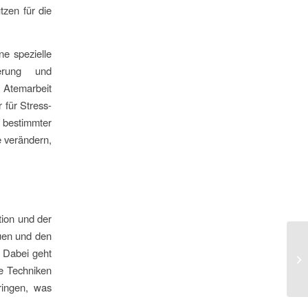
tzen für die
ne spezielle
serung und
s Atemarbeit
 für Stress-
bestimmter
e verändern,
tion und der
auen und den
. Dabei geht
e Techniken
ringen, was