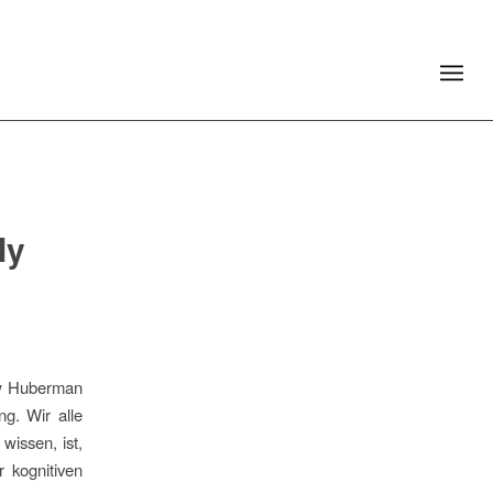
ly
ew Huberman
ng. Wir alle
wissen, ist,
r kognitiven