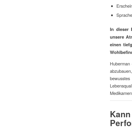
Erschei
Sprache
In dieser
unsere Atm
einen tief
Wohlbefind
Huberman e
abzubauen,
bewusstes
Lebensqual
Medikament
Kann
Perfo