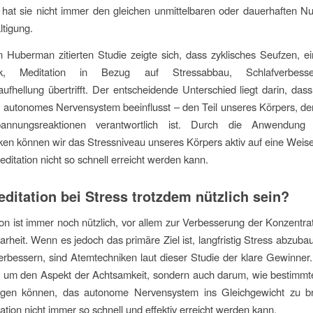
t, hat sie nicht immer den gleichen unmittelbaren oder dauerhaften Nu
tigung.
n Huberman zitierten Studie zeigte sich, dass zyklisches Seufzen, ei
ik, Meditation in Bezug auf Stressabbau, Schlafverbes
fhellung übertrifft. Der entscheidende Unterschied liegt darin, das
r autonomes Nervensystem beeinflusst – den Teil unseres Körpers, der
annungsreaktionen verantwortlich ist. Durch die Anwendung 
en können wir das Stressniveau unseres Körpers aktiv auf eine Weis
editation nicht so schnell erreicht werden kann.
ditation bei Stress trotzdem nützlich sein?
ion ist immer noch nützlich, vor allem zur Verbesserung der Konzentra
larheit. Wenn es jedoch das primäre Ziel ist, langfristig Stress abzub
erbessern, sind Atemtechniken laut dieser Studie der klare Gewinner
ur um den Aspekt der Achtsamkeit, sondern auch darum, wie bestimmt
agen können, das autonome Nervensystem ins Gleichgewicht zu b
ation nicht immer so schnell und effektiv erreicht werden kann.