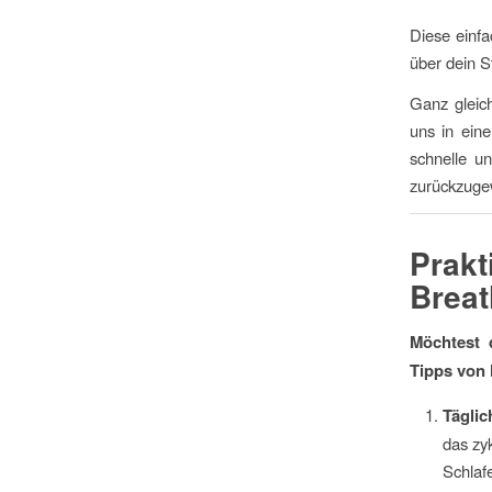
Diese einfa
über dein S
Ganz gleich
uns in eine
schnelle u
zurückzuge
Prak
Breat
Möchtest d
Tipps von 
Täglic
das zy
Schlaf